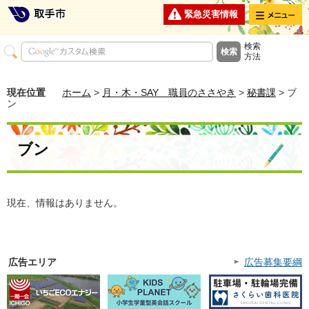
メニュー
緊急災害情報
検索
方法
現在位置
ホーム
>
月・木・SAY 職員のささやき
>
秘書課
> ブ
ン
ブン
現在、情報はありません。
広告エリア
広告募集要綱