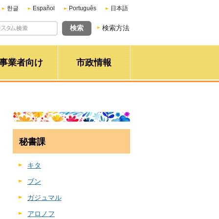
한글
Español
Português
日本語
検索方法
事業者向け
市政情報
秘書課
キタ
ブン
ガジュマル
アロノフ