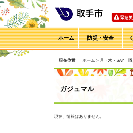
緊急災
ホーム
防災・安全
現在位置
ホーム
>
月・木・SAY 
ガジュマル
現在、情報はありません。