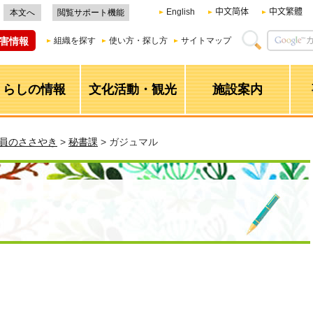
English
中文简体
中文繁體
本文へ
閲覧サポート機能
害情報
組織を探す
使い方・探し方
サイトマップ
くらしの情報
文化活動・観光
施設案内
職員のささやき
>
秘書課
> ガジュマル