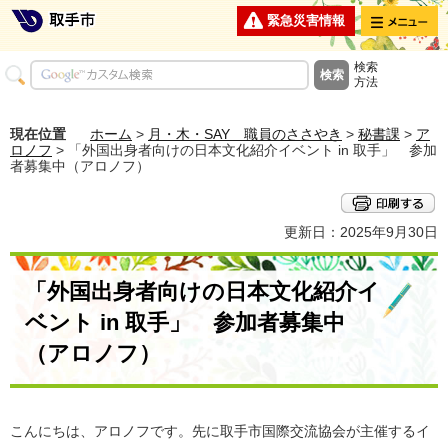
メニュー
緊急災害情報
検索
方法
現在位置
ホーム
>
月・木・SAY 職員のささやき
>
秘書課
>
ア
ロノフ
> 「外国出身者向けの日本文化紹介イベント in 取手」 参加
者募集中（アロノフ）
更新日：2025年9月30日
「外国出身者向けの日本文化紹介イ
ベント in 取手」 参加者募集中
（アロノフ）
こんにちは、アロノフです。先に取手市国際交流協会が主催するイ