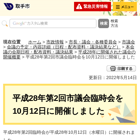
メニュー
緊急災害情報
検索
方法
現在位置
ホーム
>
市政情報
>
市長・議会・各種委員会
>
市議会
>
会議の予定・内容詳細（日程・配布資料・議決結果など）
>
本会
議の会期日程・配布資料・議決結果
>
平成28年に開催された議会の
開催概要
> 平成28年第2回市議会臨時会を10月12日に開催しました
更新日：2022年5月14日
平成28年第2回市議会臨時会を
10月12日に開催しました
平成28年第2回臨時会が平成28年10月12日（水曜日）に開催されま