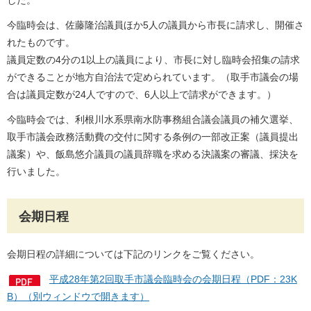
した。
今臨時会は、佐藤隆治議員ほか5人の議員から市長に請求し、開催さ
れたものです。
議員定数の4分の1以上の議員により、市長に対し臨時会招集の請求
ができることが地方自治法で定められています。（取手市議会の場
合は議員定数が24人ですので、6人以上で請求ができます。）
今臨時会では、利根川水系県南水防事務組合議会議員の補欠選挙、
取手市議会政務活動費の交付に関する条例の一部改正案（議員提出
議案）や、飯島悠介議員の議員辞職を求める決議案の審議、採決を
行いました。
会期日程
会期日程の詳細については下記のリンクをご覧ください。
平成28年第2回取手市議会臨時会の会期日程（PDF：23K
B）（別ウィンドウで開きます）