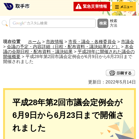
メニュー
緊急災害情報
検索
方法
現在位置
ホーム
>
市政情報
>
市長・議会・各種委員会
>
市議会
>
会議の予定・内容詳細（日程・配布資料・議決結果など）
>
本会
議の会期日程・配布資料・議決結果
>
平成28年に開催された議会の
開催概要
> 平成28年第2回市議会定例会が6月9日から6月23日まで
開催されました
更新日：2022年5月14日
平成28年第2回市議会定例会が
6月9日から6月23日まで開催さ
れました