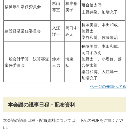
杉山
根岸裕
落合信太郎
福祉厚生常任委員会
尊宣
美子
山野井隆、加増充子
長塚美雪、本田和成、
入江
岡口す
建設経済常任委員会
佐野太一
洋一
みえ
染谷和博、佐藤隆治
長塚美雪、本田和成、
岡口すみえ
一般会計予算・決算審査
鈴木
海東一
佐野太一、小堤修、落
常任委員会
三男
弘
合信太郎
染谷和博、入江洋一、
加増充子
ページの先頭へ戻る
本会議の議事日程・配布資料
本会議の議事日程・配布資料については、下記のPDFをご覧くださ
い。