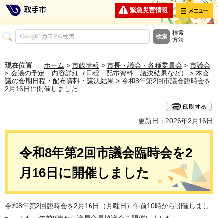
メニュー
緊急災害情報
検索
方法
現在位置
ホーム
>
市政情報
>
市長・議会・各種委員会
>
市議会
>
会議の予定・内容詳細（日程・配布資料・議決結果など）
>
本会
議の会期日程・配布資料・議決結果
> 令和8年第2回市議会臨時会を
2月16日に開催しました
更新日：2026年2月16日
令和8年第2回市議会臨時会を2
月16日に開催しました
令和8年第2回臨時会を2月16日（月曜日）午前10時から開催しまし