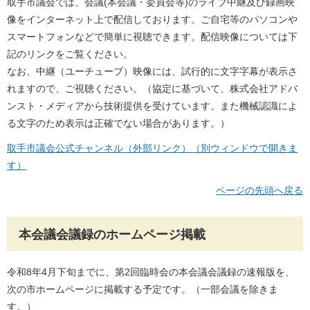
取手市議会では、会議(本会議・委員会等)のライブ中継及び録画映
像をインターネット上で配信しております。ご自宅等のパソコンや
スマートフォンなどで簡単に視聴できます。配信映像については下
記のリンクをご覧ください。
なお、中継（ユーチューブ）映像には、試行的に文字字幕が表示さ
れますので、ご視聴ください。（協定に基づいて、株式会社アドバ
ンスト・メディアから技術提供を受けています。また機械認識によ
る文字のため表示は正確でない場合があります。）
取手市議会公式チャンネル（外部リンク）（別ウィンドウで開きま
す）
ページの先頭へ戻る
本会議会議録のホームページ掲載
令和8年4月下旬までに、第2回臨時会の本会議会議録の速報版を、
次の市ホームページに掲載する予定です。（一部会議を除きま
す。）