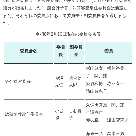
議会運営委員会・各常任委員会の任期切れ(2年)に伴い新たな委員を
議長が指名しました(一般会計予算・決算審査常任委員会は新設)。
また、それぞれの委員会において委員長・副委員長を互選しまし
た。
令和8年2月16日現在の委員会名簿
委員
副委員
委員会名
委員
長
長
杉山尊宣、根岸裕美
子、関川翔
金澤
落合信
議会運営委員会
染谷和博、赤羽直一、
克仁
太郎
遠山智恵子
久保田真澄、関川翔、
小堤
古谷貴
金澤克仁
総務文教常任委員会
修
子
赤羽直一、遠山智恵子
海東一弘、鈴木三男、