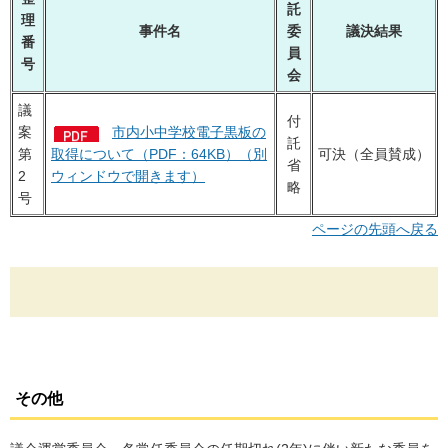
託
理
事件名
委
議決結果
番
員
号
会
議
付
案
市内小中学校電子黒板の
託
第
取得について（PDF：64KB）（別
可決（全員賛成）
省
2
ウィンドウで開きます）
略
号
ページの先頭へ戻る
その他