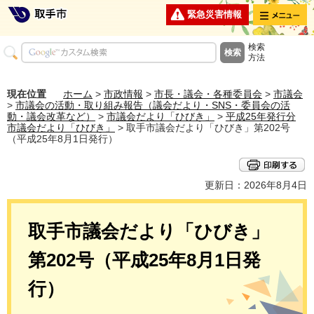
メニュー
緊急災害情報
検索
方法
現在位置
ホーム
>
市政情報
>
市長・議会・各種委員会
>
市議会
>
市議会の活動・取り組み報告（議会だより・SNS・委員会の活
動・議会改革など）
>
市議会だより「ひびき」
>
平成25年発行分
市議会だより「ひびき」
> 取手市議会だより「ひびき」第202号
（平成25年8月1日発行）
更新日：2026年8月4日
取手市議会だより「ひびき」
第202号（平成25年8月1日発
行）