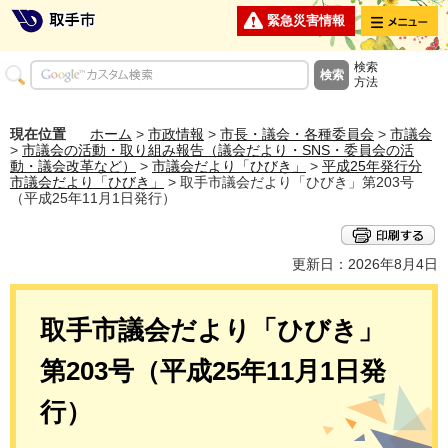
メニュー
緊急災害情報
検索
方法
現在位置
ホーム
>
市政情報
>
市長・議会・各種委員会
>
市議会
>
市議会の活動・取り組み報告（議会だより・SNS・委員会の活
動・議会改革など）
>
市議会だより「ひびき」
>
平成25年発行分
市議会だより「ひびき」
> 取手市議会だより「ひびき」第203号
（平成25年11月1日発行）
更新日：2026年8月4日
取手市議会だより「ひびき」
第203号（平成25年11月1日発
行）