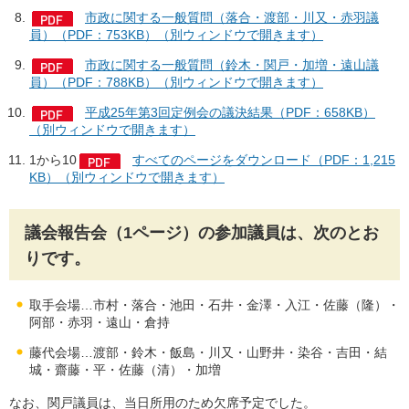
市政に関する一般質問（落合・渡部・川又・赤羽議
員）（PDF：753KB）（別ウィンドウで開きます）
市政に関する一般質問（鈴木・関戸・加増・遠山議
員）（PDF：788KB）（別ウィンドウで開きます）
平成25年第3回定例会の議決結果（PDF：658KB）
（別ウィンドウで開きます）
1から10
すべてのページをダウンロード（PDF：1,215
KB）（別ウィンドウで開きます）
議会報告会（1ページ）の参加議員は、次のとお
りです。
取手会場…市村・落合・池田・石井・金澤・入江・佐藤（隆）・
阿部・赤羽・遠山・倉持
藤代会場…渡部・鈴木・飯島・川又・山野井・染谷・吉田・結
城・齋藤・平・佐藤（清）・加増
なお、関戸議員は、当日所用のため欠席予定でした。