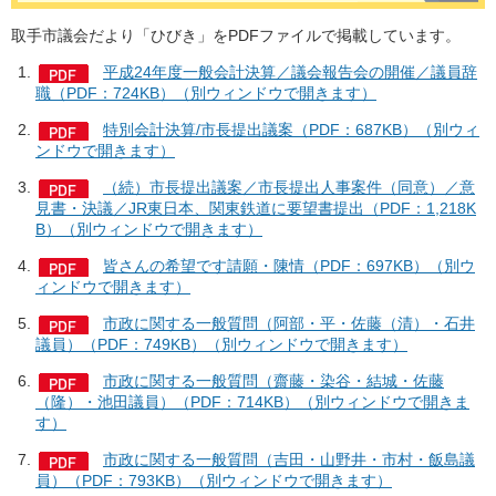
取手市議会だより「ひびき」をPDFファイルで掲載しています。
平成24年度一般会計決算／議会報告会の開催／議員辞
職（PDF：724KB）（別ウィンドウで開きます）
特別会計決算/市長提出議案（PDF：687KB）（別ウィ
ンドウで開きます）
（続）市長提出議案／市長提出人事案件（同意）／意
見書・決議／JR東日本、関東鉄道に要望書提出（PDF：1,218K
B）（別ウィンドウで開きます）
皆さんの希望です請願・陳情（PDF：697KB）（別ウ
ィンドウで開きます）
市政に関する一般質問（阿部・平・佐藤（清）・石井
議員）（PDF：749KB）（別ウィンドウで開きます）
市政に関する一般質問（齋藤・染谷・結城・佐藤
（隆）・池田議員）（PDF：714KB）（別ウィンドウで開きま
す）
市政に関する一般質問（吉田・山野井・市村・飯島議
員）（PDF：793KB）（別ウィンドウで開きます）