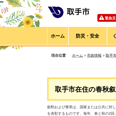
緊急災
ホーム
防災・安全
現在位置
ホーム
>
市政情報
>
取手
取手市在住の春秋
叙勲および褒章は、国家または公共に対し
を表彰するものです。毎年、春と秋の2回、