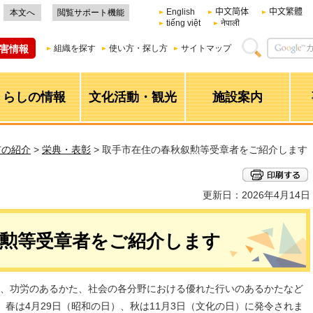
English
中文简体
中文繁體
本文へ
閲覧サポート機能
tiếng việt
नेपाली
害情報
組織を探す
使い方・探し方
サイトマップ
くらしの情報
文化活動・観光
施設案内
市の紹介
>
栄典・表彰
> 取手市在住の春秋叙勲等受章者をご紹介します
更新日：2026年4月14日
叙勲等受章者をご紹介します
、功労のあるかた、社会の各分野における優れた行いのあるかたなど
春は4月29日（昭和の日）、秋は11月3日（文化の日）に発令されま