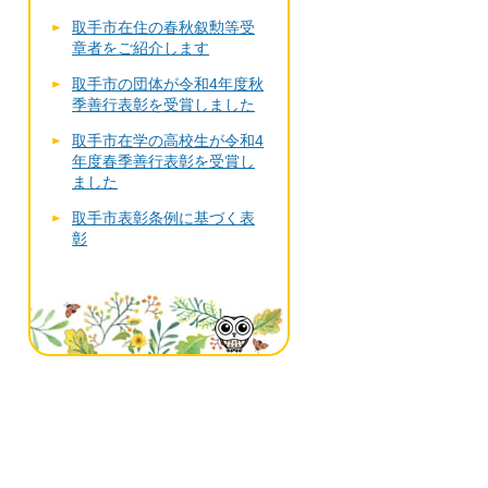
取手市在住の春秋叙勲等受
章者をご紹介します
取手市の団体が令和4年度秋
季善行表彰を受賞しました
取手市在学の高校生が令和4
年度春季善行表彰を受賞し
ました
取手市表彰条例に基づく表
彰