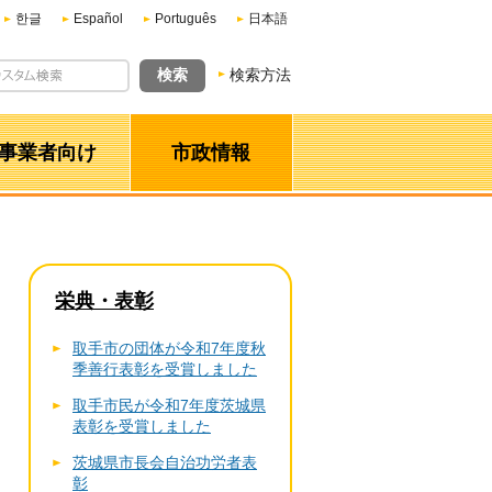
한글
Español
Português
日本語
検索方法
事業者向け
市政情報
栄典・表彰
取手市の団体が令和7年度秋
季善行表彰を受賞しました
取手市民が令和7年度茨城県
表彰を受賞しました
茨城県市長会自治功労者表
彰