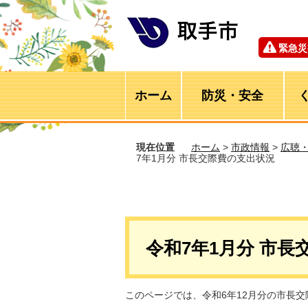
緊急災
ホーム
防災・安全
現在位置
ホーム
>
市政情報
>
広聴
7年1月分 市長交際費の支出状況
令和7年1月分 市
このページでは、令和6年12月分の市長