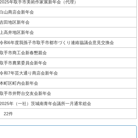
2025年取手市美術作家展新年会（代理）
白山商店会新年会
吉田地区新年会
上高井地区新年会
令和6年度我孫子市取手市都市づくり連絡協議会意見交換会
取手市商工会新春懇親会
取手市農業委員会新年会
令和7年芸大通り商店会新年会
本町区町内会新年会
取手市井野台交友会新年会
2025年（一社）茨城南青年会議所一月通常総会
22件