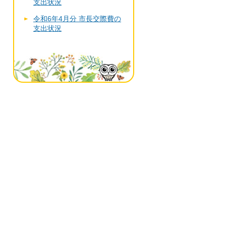
支出状況
令和6年4月分 市長交際費の
支出状況