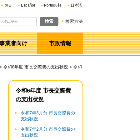
한글
Español
Português
日本語
検索方法
事業者向け
市政情報
>
令和6年度 市長交際費の支出状況
> 令和
令和6年度 市長交際費
の支出状況
令和7年3月分 市長交際費の
支出状況
令和7年2月分 市長交際費の
支出状況