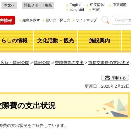
English
中文简体
中文繁體
本文へ
閲覧サポート機能
tiếng việt
नेपाली
害情報
組織を探す
使い方・探し方
サイトマップ
くらしの情報
文化活動・観光
施設案内
・広報・情報公開
>
情報公開
>
交際費等の支出
>
市長交際費の支出状況
更新日：2025年2月12日
長交際費の支出状況
交際費の支出状況をご報告しています。