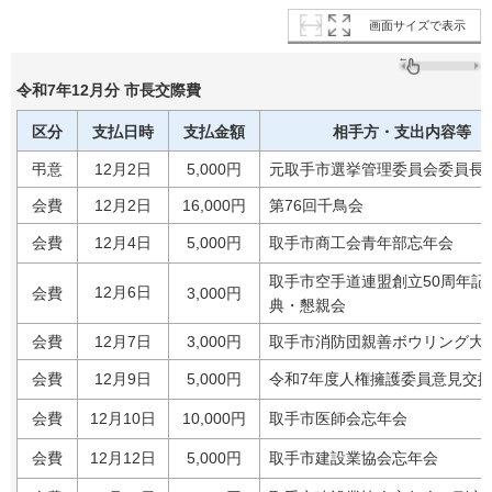
画面サイズで表示
令和7年12月分 市長交際費
区分
支払日時
支払金額
相手方・支出内容等
弔意
12月2日
5,000円
元取手市選挙管理委員会委員長
会費
12月2日
16,000円
第76回千鳥会
会費
12月4日
5,000円
取手市商工会青年部忘年会
取手市空手道連盟創立50周年記
12月6日
会費
3,000円
典・懇親会
会費
12月7日
3,000円
取手市消防団親善ボウリング大
会費
12月9日
5,000円
令和7年度人権擁護委員意見交
会費
12月10日
10,000円
取手市医師会忘年会
会費
12月12日
5,000円
取手市建設業協会忘年会