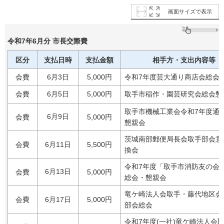
画面サイズで表示
令和7年6月分 市長交際費
区分
支払日時
支払金額
相手方・支出内容等
会費
6月3日
5,000円
令和7年度芸大通り商店会総会
会費
6月5日
5,000円
取手市稲作・園芸研究会総会懇
取手市機械工業会令和7年度通
6月9日
会費
5,000円
懇親会
茨城南部郵便局長会取手部会意
会費
6月11日
5,500円
換会
令和7年度「取手市消防友の会
6月13日
会費
5,000円
総会・懇親会
竜ケ崎法人会取手・藤代地区会
会費
6月17日
5,000円
部会総会
令和7年度(一社)竜ケ崎法人会