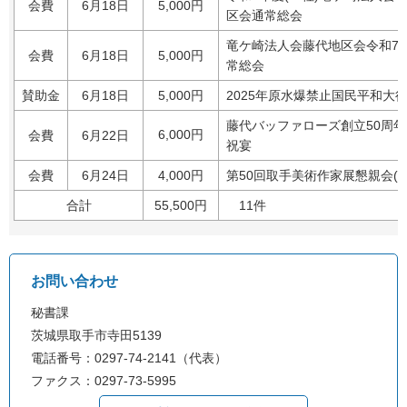
会費
6月18日
5,000円
区会通常総会
竜ケ崎法人会藤代地区会令和7
会費
6月18日
5,000円
常総会
賛助金
6月18日
5,000円
2025年原水爆禁止国民平和大
藤代バッファローズ創立50周
6,000円
会費
6月22日
祝宴
会費
6月24日
4,000円
第50回取手美術作家展懇親会(副
合計
55,500円
11件
お問い合わせ
秘書課
茨城県取手市寺田5139
電話番号：0297-74-2141（代表）
ファクス：0297-73-5995