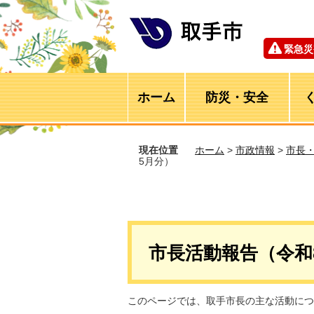
緊急災
ホーム
防災・安全
現在位置
ホーム
>
市政情報
>
市長
5月分）
市長活動報告（令和
このページでは、取手市長の主な活動につ