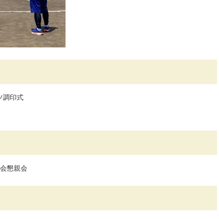
ツ調印式
総会懇親会