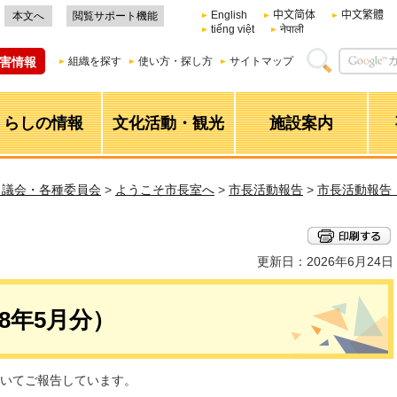
English
中文简体
中文繁體
本文へ
閲覧サポート機能
tiếng việt
नेपाली
害情報
組織を探す
使い方・探し方
サイトマップ
くらしの情報
文化活動・観光
施設案内
・議会・各種委員会
>
ようこそ市長室へ
>
市長活動報告
>
市長活動報告
更新日：2026年6月24日
8年5月分）
いてご報告しています。