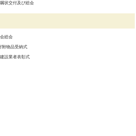
委嘱状交付及び総会
議会総会
寄附物品受納式
秀建設業者表彰式