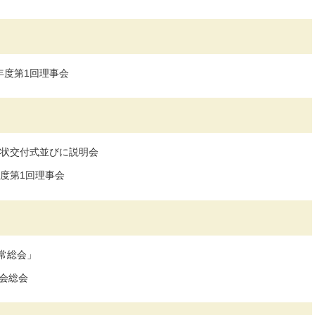
年度第1回理事会
嘱状交付式並びに説明会
度第1回理事会
常総会」
議会総会