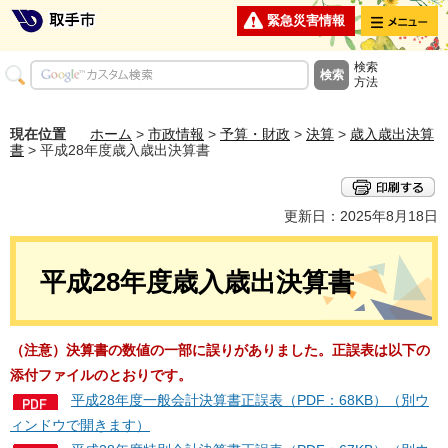
メニュー
緊急災害情報
検索
方法
現在位置
ホーム
>
市政情報
>
予算・財政
>
決算
>
歳入歳出決算
書
> 平成28年度歳入歳出決算書
更新日：2025年8月18日
平成28年度歳入歳出決算書
（注意）決算書の数値の一部に誤りがありました。正誤表は以下の
添付ファイルのとおりです。
平成28年度一般会計決算書正誤表（PDF：68KB）（別ウ
ィンドウで開きます）