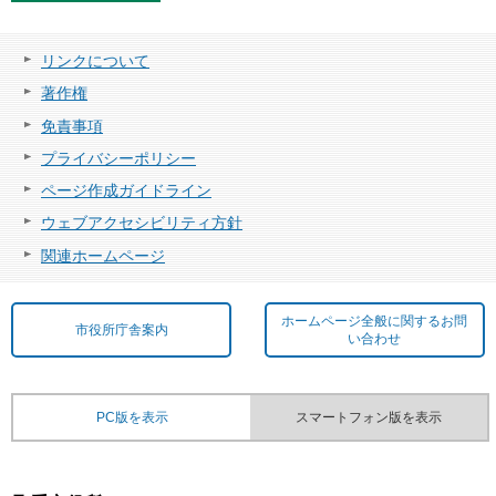
リンクについて
著作権
免責事項
プライバシーポリシー
ページ作成ガイドライン
ウェブアクセシビリティ方針
関連ホームページ
ホームページ全般に関するお問
市役所庁舎案内
い合わせ
PC版を表示
スマートフォン版を表示