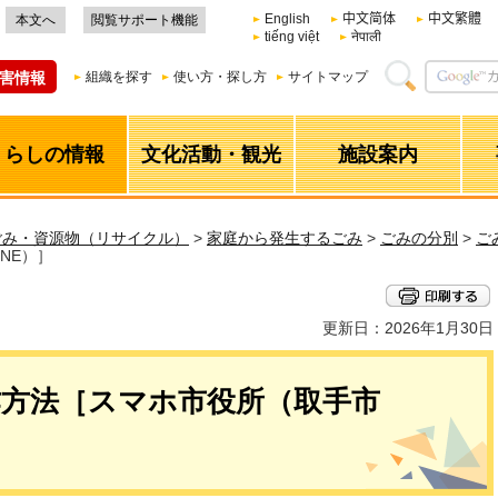
English
中文简体
中文繁體
本文へ
閲覧サポート機能
tiếng việt
नेपाली
害情報
組織を探す
使い方・探し方
サイトマップ
くらしの情報
文化活動・観光
施設案内
ごみ・資源物（リサイクル）
>
家庭から発生するごみ
>
ごみの分別
>
ご
NE）］
更新日：2026年1月30日
作方法［スマホ市役所（取手市