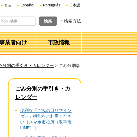
한글
Español
Português
日本語
検索方法
事業者向け
市政情報
み分別の手引き・カレンダー
> ごみ分別事
ごみ分別の手引き・カ
レンダー
便利な「ごみの日リマイン
ダー」機能をご利用くださ
い［スマホ市役所（取手市
LINE）］