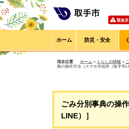
緊急災
ホーム
防災・安全
現在位置
ホーム
>
くらしの情報
>
典の操作方法［スマホ市役所（取手市LI
ごみ分別事典の操
LINE）］