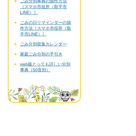
ごみ分別事典の操作方法
［スマホ市役所（取手市
LINE）］
ごみの日リマインダーの操
作方法［スマホ市役所（取
手市LINE）］
ごみ分別収集カレンダー
家庭ごみ分別の手引き
web版とっても詳しい分別
事典（50音別）