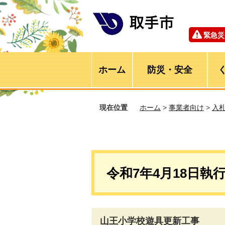
緊急災
ホーム
防災・安全
現在位置
ホーム
>
事業者向け
>
入
令和7年4月18日執
山王小学校遊具更新工事