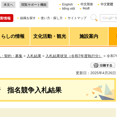
English
中文简体
中文繁體
本文へ
閲覧サポート機能
tiếng việt
नेपाली
害情報
組織を探す
使い方・探し方
サイトマップ
くらしの情報
文化活動・観光
施設案内
札・契約・募集
>
入札結果
>
入札結果状況（令和7年度執行分）
> 令和
更新日：2025年4月26日
行 指名競争入札結果