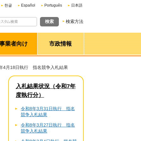
한글
Español
Português
日本語
検索方法
事業者向け
市政情報
7年4月18日執行 指名競争入札結果
入札結果状況（令和7年
度執行分）
令和8年3月31日執行 指名
競争入札結果
令和8年3月27日執行 指名
競争入札結果