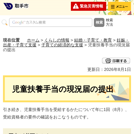
メニュー
緊急災害情報
検索
方法
現在位置
ホーム
>
くらしの情報
>
結婚・子育て・教育
>
妊娠・
出産・子育て支援
>
子育ての経済的な支援
> 児童扶養手当の現況届
の提出
更新日：2026年8月1日
児童扶養手当の現況届の提出
引き続き、児童扶養手当を受給するかたについて年に1回（8月）、
受給資格者の要件の確認をおこなうものです。