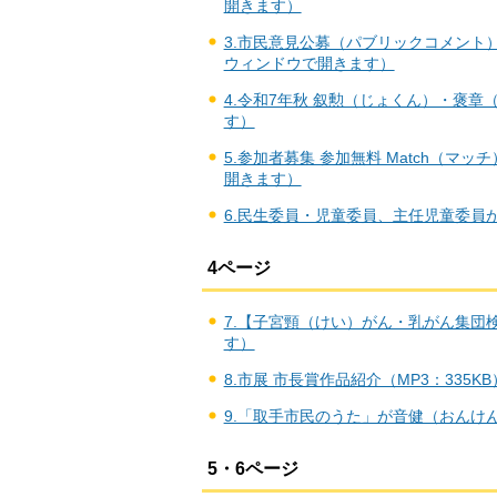
開きます）
3.市民意見公募（パブリックコメント）
ウィンドウで開きます）
4.令和7年秋 叙勲（じょくん）・褒章
す）
5.参加者募集 参加無料 Match（マッ
開きます）
6.民生委員・児童委員、主任児童委員が
4ページ
7.【子宮頸（けい）がん・乳がん集団検
す）
8.市展 市長賞作品紹介（MP3：335
9.「取手市民のうた」が音健（おんけん
5・6ページ