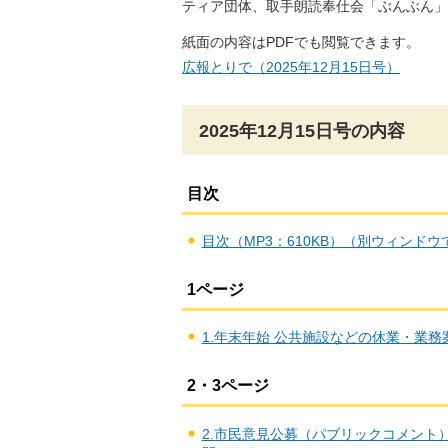
ティア団体、取手朗読奉仕会「ぶんぶん」
紙面の内容はPDFでも閲覧できます。
広報とりで（2025年12月15日号）
2025年12月15日号の内容
目次
目次（MP3：610KB）（別ウィンド
1ページ
1.年末年始 公共施設などの休業・業務案
2・3ページ
2.市民意見公募（パブリックコメント）