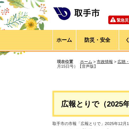
緊急災
ホーム
防災・安全
現在位置
ホーム
>
市政情報
>
広聴
月15日号）【音声版】
広報とりで（2025
取手市の市報「広報とりで」2025年12