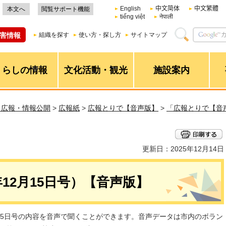
English
中文简体
中文繁體
本文へ
閲覧サポート機能
tiếng việt
नेपाली
害情報
組織を探す
使い方・探し方
サイトマップ
くらしの情報
文化活動・観光
施設案内
・広報・情報公開
>
広報紙
>
広報とりで【音声版】
>
「広報とりで【音声
更新日：2025年12月14日
年12月15日号）【音声版】
月15日号の内容を音声で聞くことができます。音声データは市内のボラン