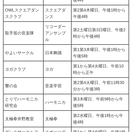
後4時
OWLスクエアダン
スクエアダ
第2第4木曜日、午後1時から
スクラブ
ンス
午後4時
リコーダー
第2土曜日第3日曜日、午後2
取手笛の音楽隊
アンサンブ
時から午後4時
ル
第1第3木曜日、午後1時から
やよいサークル
日本舞踊
午後5時
第1から第4火曜日、午前10
ヨガクラブ
ヨガ
時から正午
第2第4火曜日、午前11時30
響の会
音楽学習
分から午後3時
とりでハーモニカ
第3木曜日、午前9時から午
ハーモニカ
研究会
後5時
第2水曜日、午後1時から午
太極拳井野教室
太極拳
後4時