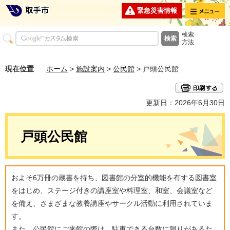
メニュー
緊急災害情報
検索
方法
現在位置
ホーム
>
施設案内
>
公民館
> 戸頭公民館
更新日：2026年6月30日
戸頭公民館
およそ6万冊の蔵書を持ち、図書館の分室的機能を有する図書室
をはじめ、ステージ付きの講座室や料理室、和室、会議室など
を備え、さまざまな教養講座やサークル活動に利用されていま
す。
また、公民館にご来館の際は、駐車できる台数に限りがあるた