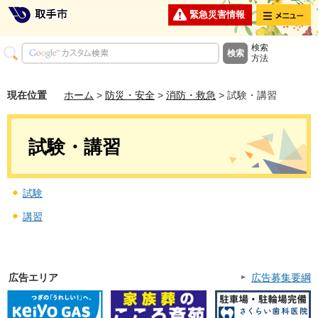
メニュー
緊急災害情報
検索
方法
現在位置
ホーム
>
防災・安全
>
消防・救急
> 試験・講習
試験・講習
試験
講習
広告エリア
広告募集要綱