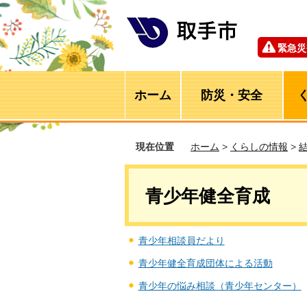
緊急災
ホーム
防災・安全
現在位置
ホーム
>
くらしの情報
>
青少年健全育成
青少年相談員だより
青少年健全育成団体による活動
青少年の悩み相談（青少年センター）