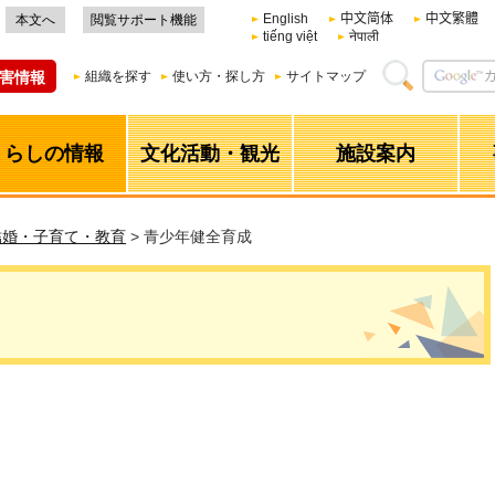
English
中文简体
中文繁體
本文へ
閲覧サポート機能
tiếng việt
नेपाली
害情報
組織を探す
使い方・探し方
サイトマップ
くらしの情報
文化活動・観光
施設案内
結婚・子育て・教育
> 青少年健全育成