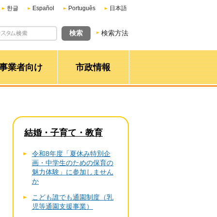
한글
Español
Português
日本語
検索方法
事業者向け
市政情報
結婚・子育て・教育
令和8年度「夏休み特別企
画・中学生のための保育の
魅力体験」に参加しません
か
こども誰でも通園制度（乳
児等通園支援事業）