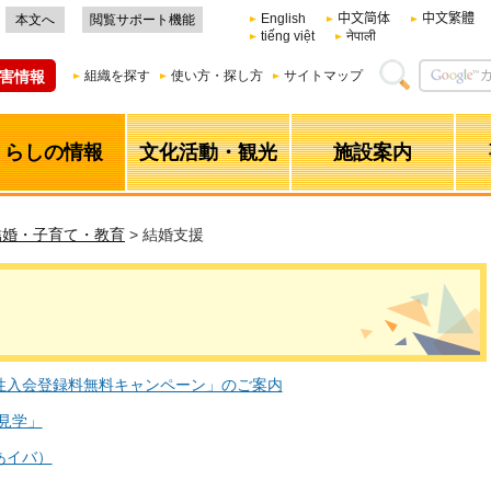
English
中文简体
中文繁體
本文へ
閲覧サポート機能
tiếng việt
नेपाली
害情報
組織を探す
使い方・探し方
サイトマップ
くらしの情報
文化活動・観光
施設案内
結婚・子育て・教育
> 結婚支援
性入会登録料無料キャンペーン」のご案内
見学」
あイバ）