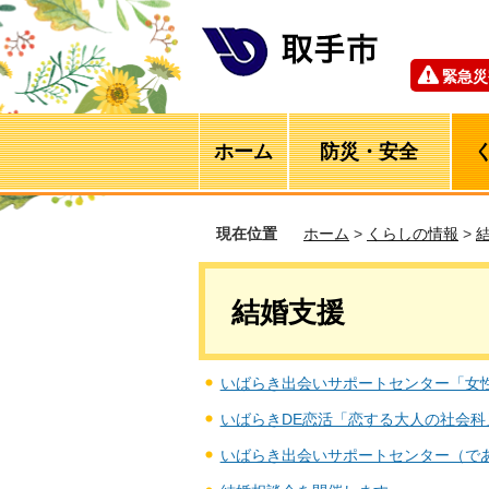
緊急災
ホーム
防災・安全
現在位置
ホーム
>
くらしの情報
>
結婚支援
いばらき出会いサポートセンター「女
いばらきDE恋活「恋する大人の社会科
いばらき出会いサポートセンター（で