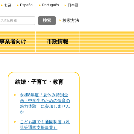
한글
Español
Português
日本語
検索方法
事業者向け
市政情報
結婚・子育て・教育
令和8年度「夏休み特別企
画・中学生のための保育の
魅力体験」に参加しません
か
こども誰でも通園制度（乳
児等通園支援事業）