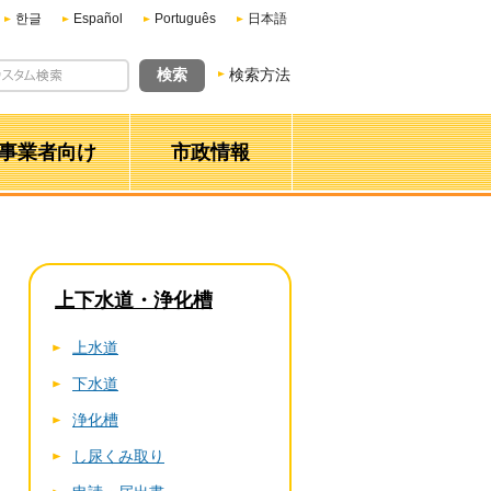
한글
Español
Português
日本語
検索方法
事業者向け
市政情報
上下水道・浄化槽
上水道
下水道
浄化槽
し尿くみ取り