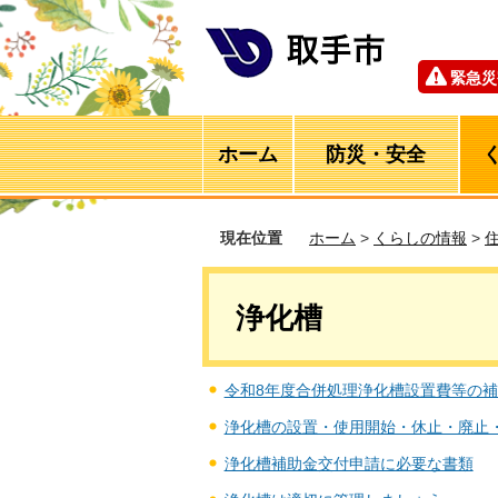
緊急災
ホーム
防災・安全
現在位置
ホーム
>
くらしの情報
>
浄化槽
令和8年度合併処理浄化槽設置費等の補
浄化槽の設置・使用開始・休止・廃止
浄化槽補助金交付申請に必要な書類