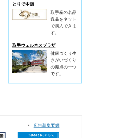
とりで本舗
取手産の名品
逸品をネット
で購入できま
す。
取手ウェルネスプラザ
健康づくり生
きがいづくり
の拠点の一つ
です。
広告募集要綱