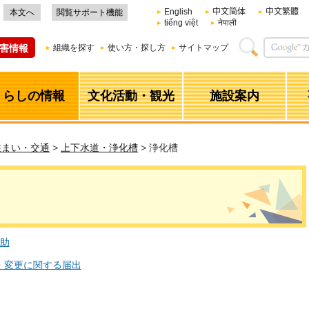
English
中文简体
中文繁體
本文へ
閲覧サポート機能
tiếng việt
नेपाली
害情報
組織を探す
使い方・探し方
サイトマップ
くらしの情報
文化活動・観光
施設案内
住まい・交通
>
上下水道・浄化槽
> 浄化槽
助
・変更に関する届出