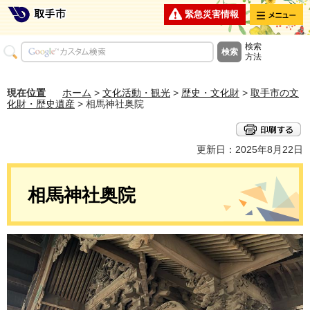
メニュー
緊急災害情報
検索
方法
現在位置
ホーム
>
文化活動・観光
>
歴史・文化財
>
取手市の文
化財・歴史遺産
> 相馬神社奥院
更新日：2025年8月22日
相馬神社奥院