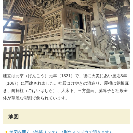
建立は元亨（げんこう）元年（1321）で、後に火災にあい慶応3年
（1867）に再建されました。社殿はけやきの流造り、屋根は銅板葺
き、向拝柱（ごはいばしら）、大床下、三方壁面、脇障子と社殿全
体が華麗な彫刻で飾られています。
地図
地図を開く（外部リンク）（別ウィンドウで開きます）