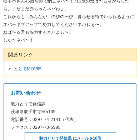
取手市さん45歳おめで納豆ネバ〜！710歳のねば〜る君からした
ら、まだまだ赤ちゃんネバねぇ。
これからも、みんなが、のびの〜び、暮らせる街でいられるように
ネバーギブアップで努力してくださいネバねぇ〜。
ねば〜る君も協力するネバよぉ〜。
じゃ〜ネバ〜！
関連リンク
とりでMOVIE
お問い合わせ
魅力とりで発信課
茨城県取手市寺田5139
電話番号：0297-74-2141（代表）
ファクス：0297-73-5995
魅力とりで発信課 にメールを送信