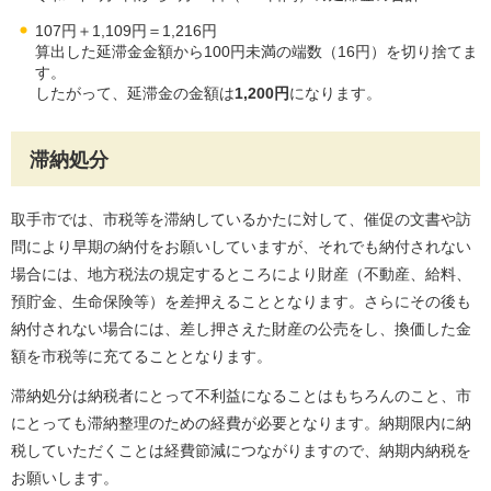
107円＋1,109円＝1,216円
算出した延滞金金額から100円未満の端数（16円）を切り捨てま
す。
したがって、延滞金の金額は
1,200円
になります。
滞納処分
取手市では、市税等を滞納しているかたに対して、催促の文書や訪
問により早期の納付をお願いしていますが、それでも納付されない
場合には、地方税法の規定するところにより財産（不動産、給料、
預貯金、生命保険等）を差押えることとなります。さらにその後も
納付されない場合には、差し押さえた財産の公売をし、換価した金
額を市税等に充てることとなります。
滞納処分は納税者にとって不利益になることはもちろんのこと、市
にとっても滞納整理のための経費が必要となります。納期限内に納
税していただくことは経費節減につながりますので、納期内納税を
お願いします。