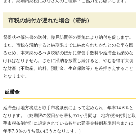
ます。納期内納税にみなさんのご理解・ご協力をお願いします。
市税の納付が遅れた場合（滞納）
督促状や催告書の送付、臨戸訪問等の実施により納付を促します。
また、市税を滞納すると納期限までに納められたかたとの公平を図
るため、本来納めるべき税額のほかに督促手数料や延滞金も納めな
ければなりません。さらに滞納を放置し続けると、やむを得ず大切
な財産（不動産、給料、預貯金、生命保険等）を差押さえすること
となります。
延滞金
延滞金は地方税法と取手市税条例によって定められ、年率14.6％と
なります。（納期限の翌日から最初の1か月間は、地方税法付則と取
手市税条例付則に規定されている各年の延滞金特例基準割合または
年率7.3％のうち低いほうとなります。）