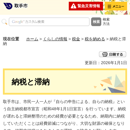
メニュー
緊急災害情報
検索
方法
現在位置
ホーム
>
くらしの情報
>
税金
>
税を納める
> 納税と滞
納
更新日：2026年1月1日
納税と滞納
取手市は、市民一人一人が『自らの申告による、自らの納税』とい
う自主納税都市宣言（昭和48年1月1日宣言）を行っています。納税
が遅れると滞納整理のための経費が必要となるため、納期内に納税
していただくことは経費節減につながり、大切な財源の確保となり