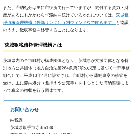
また、滞納処分は主に市役所で行っていますが、納付する資力・財
産があるにもかかわらず滞納を続けているかたについては、
茨城租
税債権管理機構（外部リンク）（別ウィンドウで開きます）
と協議
のうえ、徴収事務を移管することになります。
茨城租税債権管理機構とは
茨城県内の全市町村が構成団体となり、茨城県が支援団体となる特
別地方公共団体（地方自治法第284条第2項の規定に基づく一部事務
組合）で、平成13年4月に設立され、市町村から滞納事案の移管を
受け、主に滞納処分（差押えや公売等）を中心とした滞納整理によ
って税金の徴収を行う団体です。
お問い合わせ
納税課
茨城県取手市寺田5139