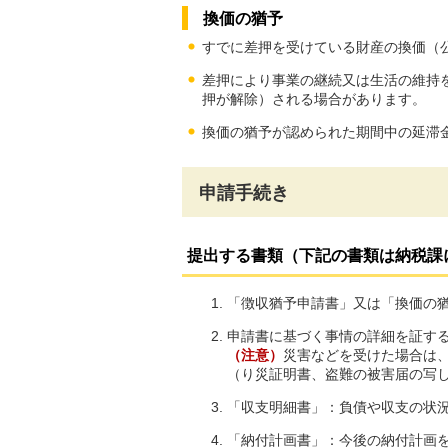
換価の猶予
すでに差押を受けている財産の換価（
差押により事業の継続又は生活の維持
押が解除）される場合があります。
換価の猶予が認められた期間中の延滞
申請手続き
提出する書類（下記の書類は納税課
「徴収猶予申請書」又は「換価の
申請書に基づく事情の詳細を証す
（注意）
災害などを受けた場合は
（り災証明書、盗難の被害届の写
「収支明細書」：負債や収支の状
「納付計画書」：今後の納付計画