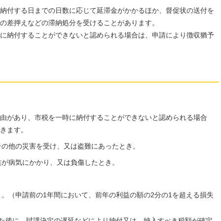
納付する日までの日数に応じて延滞金がかかるほか、督促状の送付を
の差押えなどの滞納処分を受けることがあります。
に納付することができないと認められる場合は、申請により徴収猶予
由があり、市税を一時に納付することができないと認められる場合
きます。
その他の災害を受け、又は盗難にあったとき。
族が病気にかかり、又は負傷したとき。
。（申請前の1年間において、前年の利益の額の2分の1を超える損失
した後に、賦課決定の遅延などにより納付又は、納入すべき税額が確定