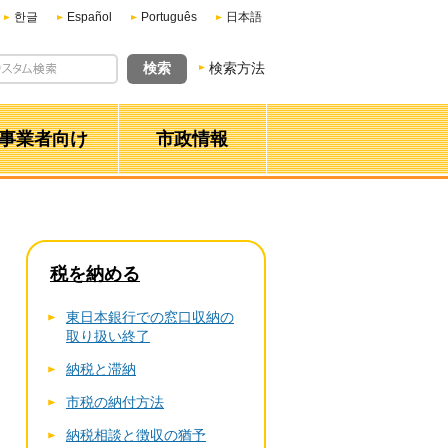
한글
Español
Português
日本語
検索方法
事業者向け
市政情報
税を納める
東日本銀行での窓口収納の
取り扱い終了
納税と滞納
市税の納付方法
納税相談と徴収の猶予