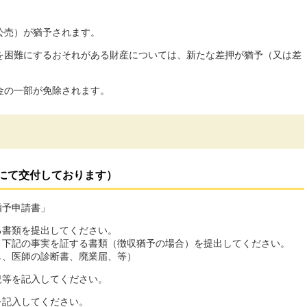
公売）が猶予されます。
を困難にするおそれがある財産については、新たな差押が猶予（又は差
金の一部が免除されます。
にて交付しております）
猶予申請書」
る書類を提出してください。
、下記の事実を証する書類（徴収猶予の場合）を提出してください。
し、医師の診断書、廃業届、等）
況等を記入してください。
を記入してください。