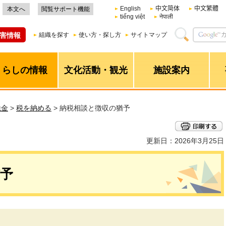
English
中文简体
中文繁體
本文へ
閲覧サポート機能
tiếng việt
नेपाली
害情報
組織を探す
使い方・探し方
サイトマップ
くらしの情報
文化活動・観光
施設案内
税金
>
税を納める
> 納税相談と徴収の猶予
更新日：2026年3月25日
予