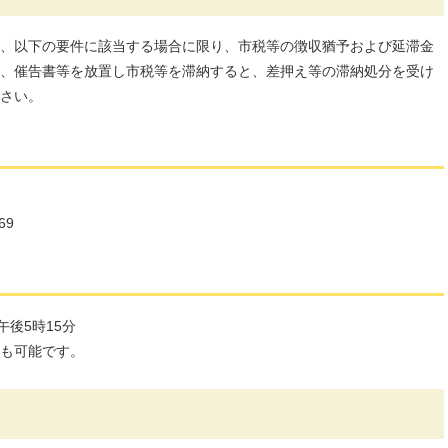
、以下の要件に該当する場合に限り、市税等の徴収猶予および延滞金
、催告書等を放置し市税等を滞納すると、差押え等の滞納処分を受け
さい。
69
後5時15分
も可能です。