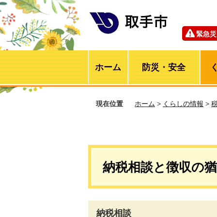
緊急災
ホーム
防災・安全
現在位置
ホーム
>
くらしの情報
>
納税相談と徴収の猶
納税相談