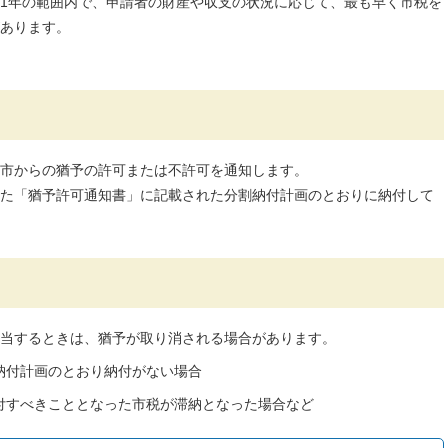
1年の範囲内で、申請者の財産や収支の状況に応じて、最も早く市税を
あります。
市からの猶予の許可または不許可を通知します。
た「猶予許可通知書」に記載された分割納付計画のとおりに納付して
当するときは、猶予が取り消される場合があります。
納付計画のとおり納付がない場合
付すべきこととなった市税が滞納となった場合など