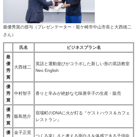
最優秀賞の授与（プレゼンテーター・龍ケ崎市中山市長と大西雄二
さん）
氏名
ビジネスプラン名
最
優
英語と運動遊びがコラボした新しい形の英語教室
大西雄二
秀
Neo English
賞
優
秀
中村智子
香りと辛みが絶妙な七味唐辛子の生産・販売
賞
優
宿場町のDNAに火が灯る『ゲストハウス＆カフェ
秀
飯島悠介
レストラン』
賞
優
金子正晃
つくる楽しさと考える面白さを体感できる子供向