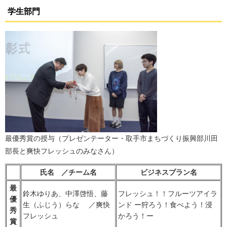
学生部門
最優秀賞の授与（プレゼンテーター・取手市まちづくり振興部川田
部長と爽快フレッシュのみなさん）
氏名 ／チーム名
ビジネスプラン名
最
鈴木ゆりあ、中澤啓悟、藤
フレッシュ！！フルーツアイラ
優
生（ふじう）らな ／爽快
ンド ー狩ろう！食べよう！浸
秀
フレッシュ
かろう！ー
賞