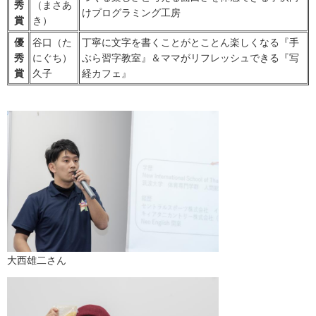
秀
（まさあ
けプログラミング工房
賞
き）
優
谷口（た
丁寧に文字を書くことがとことん楽しくなる『手
秀
にぐち）
ぶら習字教室』＆ママがリフレッシュできる『写
賞
久子
経カフェ』
大西雄二さん