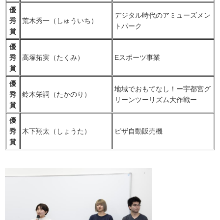
優
デジタル時代のアミューズメン
秀
荒木秀一（しゅういち）
トパーク
賞
優
秀
高塚拓実（たくみ）
Eスポーツ事業
賞
優
地域でおもてなし！ー宇都宮グ
秀
鈴木栄詞（たかのり）
リーンツーリズム大作戦ー
賞
優
秀
木下翔太（しょうた）
ピザ自動販売機
賞