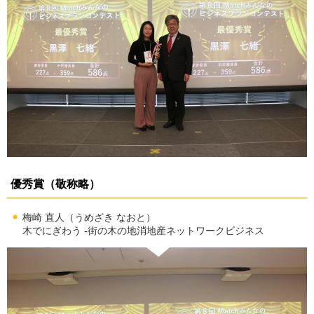
優秀賞（敬称略）
梅崎 直人（うめざき なおと）
木でにぎわう -街の木の地消地産ネットワークビジネス