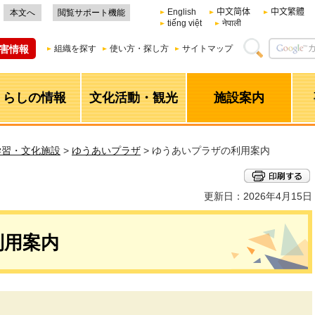
English
中文简体
中文繁體
本文へ
閲覧サポート機能
tiếng việt
नेपाली
害情報
組織を探す
使い方・探し方
サイトマップ
くらしの情報
文化活動・観光
施設案内
学習・文化施設
>
ゆうあいプラザ
> ゆうあいプラザの利用案内
更新日：2026年4月15日
利用案内