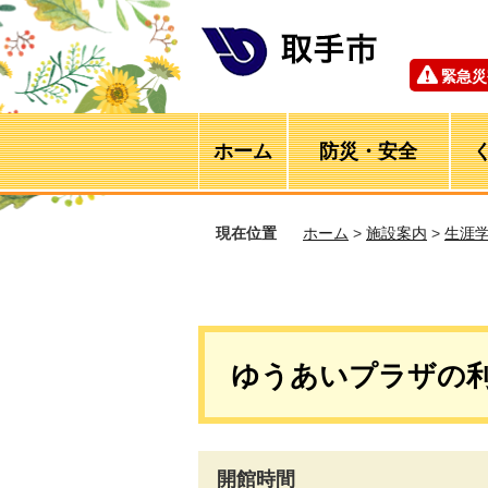
緊急災
ホーム
防災・安全
現在位置
ホーム
>
施設案内
>
生涯
ゆうあいプラザの
開館時間