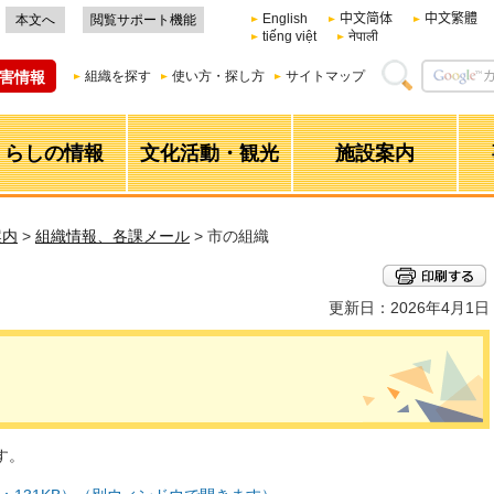
English
中文简体
中文繁體
本文へ
閲覧サポート機能
tiếng việt
नेपाली
害情報
組織を探す
使い方・探し方
サイトマップ
くらしの情報
文化活動・観光
施設案内
案内
>
組織情報、各課メール
> 市の組織
更新日：2026年4月1日
す。