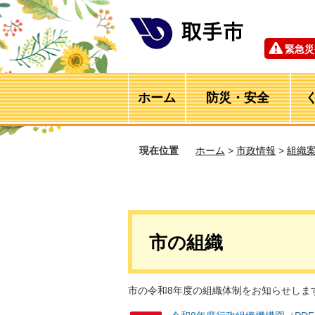
緊急災
ホーム
防災・安全
現在位置
ホーム
>
市政情報
>
組織
市の組織
市の令和8年度の組織体制をお知らせしま