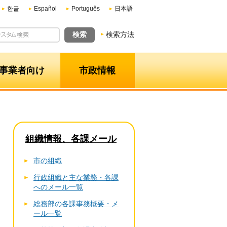
한글
Español
Português
日本語
検索方法
事業者向け
市政情報
組織情報、各課メール
市の組織
行政組織と主な業務・各課
へのメール一覧
総務部の各課事務概要・メ
ール一覧