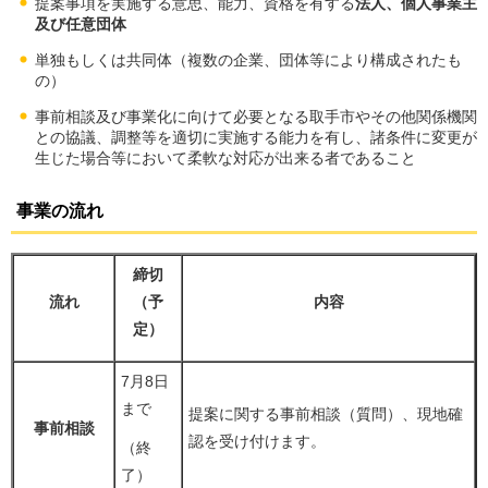
提案事項を実施する意思、能力、資格を有する
法人、個人事業主
及び任意団体
単独もしくは共同体（複数の企業、団体等により構成されたも
の）
事前相談及び事業化に向けて必要となる取手市やその他関係機関
との協議、調整等を適切に実施する能力を有し、諸条件に変更が
生じた場合等において柔軟な対応が出来る者であること
事業の流れ
締切
流れ
（予
内容
定）
7月8日
まで
提案に関する事前相談（質問）、現地確
事前相談
認を受け付けます。
（終
了）