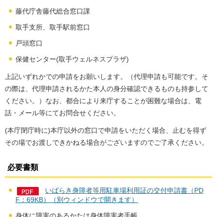
藤代庁舎藤代総合窓口課
取手支所、取手駅前窓口
戸頭窓口
保健センター(取手ウェルネスプラザ)
上記いずれかでの申請をお願いします。（代理申請も可能です。そ
の際は、代理申請されるかた本人の身分確認できるものも持参して
ください。）なお、都合により来庁することが困難な場合は、電
話・メール等にてお問合せください。
(本庁閉庁時に)本庁以外の窓口で申請をいただく場合、止むを得ず
その場でお渡しできかねる場合がございますのでご了承ください。
必要書類
いばらき身障者等用駐車場利用証の交付申請書（PD
F：69KB）（別ウィンドウで開きます）
身体に障害のあるかたは身体障害者手帳