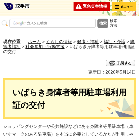
メニュー
緊急災害情報
検索
方法
現在位置
ホーム
>
くらしの情報
>
健康・福祉
>
福祉・介護
>
障
害者福祉
>
社会参加・行動支援
> いばらき身障者等用駐車場利用証
の交付
更新日：2026年5月14日
いばらき身障者等用駐車場利用
証の交付
ショッピングセンターや公共施設などにある身障者等用駐車場（車
いすマークのある駐車場）を本当に必要としているかたが利用しや