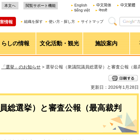
English
中文简体
中文繁體
本文へ
閲覧サポート機能
tiếng việt
नेपाली
害情報
組織を探す
使い方・探し方
サイトマップ
くらしの情報
文化活動・観光
施設案内
>
「選挙」のお知らせ
> 選挙公報（衆議院議員総選挙）と審査公報（最
更新日：2026年1月28日
員総選挙）と審査公報（最高裁判