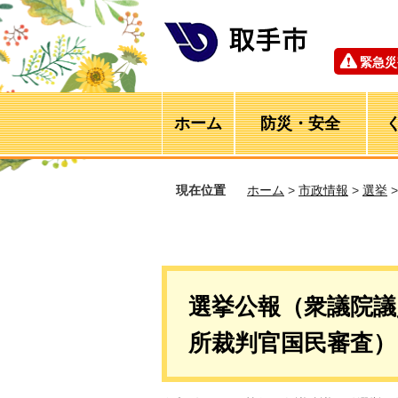
緊急災
ホーム
防災・安全
現在位置
ホーム
>
市政情報
>
選挙
選挙公報（衆議院議
所裁判官国民審査）