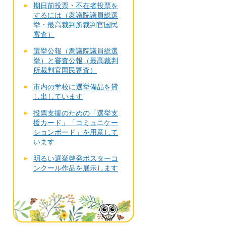
期日前投票・不在者投票を
するには（衆議院議員総選
挙・最高裁判所裁判官国民
審査）
選挙公報（衆議院議員総選
挙）と審査公報（最高裁判
所裁判官国民審査）
市内の学校に選挙備品を貸
し出しています
投票支援のための「選挙支
援カード」「コミュニケー
ションボード」を用意して
います
明るい選挙啓発ポスターコ
ンクール作品を展示します