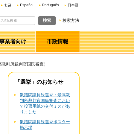
한글
Español
Português
日本語
検索方法
事業者向け
市政情報
高裁判所裁判官国民審査）
「選挙」のお知らせ
衆議院議員総選挙・最高裁
判所裁判官国民審査におい
て投票用紙の交付ミスがあ
りました
衆議院議員総選挙ポスター
掲示場