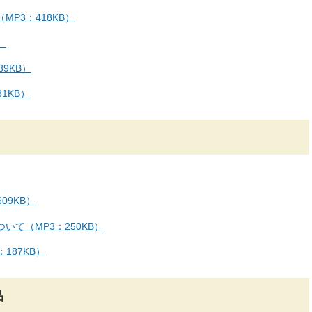
P3：418KB）
）
9KB）
1KB）
09KB）
て（MP3：250KB）
187KB）
品