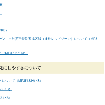
B）
）
7KB）
ーン）土砂災害特別警戒区域（通称レッドゾーン）について（MP3：
MP3：271KB）
化にしやすさについて
について（MP3時33分KB）
60KB）
34KB）