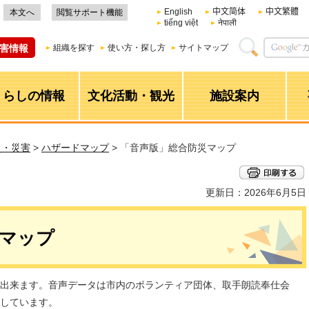
English
中文简体
中文繁體
本文へ
閲覧サポート機能
tiếng việt
नेपाली
害情報
組織を探す
使い方・探し方
サイトマップ
くらしの情報
文化活動・観光
施設案内
災・災害
>
ハザードマップ
> 「音声版」総合防災マップ
更新日：2026年6月5日
災マップ
出来ます。音声データは市内のボランティア団体、取手朗読奉仕会
しています。