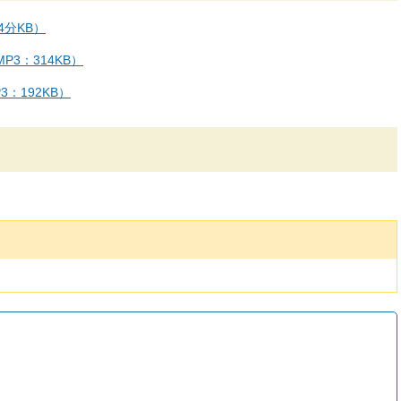
4分KB）
3：314KB）
：192KB）