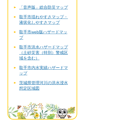
「音声版」総合防災マップ
取手市揺れやすさマップ・
液状化しやすさマップ
取手市web版ハザードマッ
プ
取手市洪水ハザードマップ
（土砂災害（特別）警戒区
域を含む）
取手市内水実績ハザードマ
ップ
茨城県管理河川の洪水浸水
想定区域図