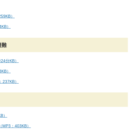
59KB）
4KB）
避難
24分KB）
3KB）
237KB）
KB）
P3：403KB）