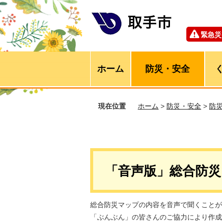
緊急災
ホーム
防災・安全
現在位置
ホーム
>
防災・安全
>
防
「音声版」総合防
総合防災マップの内容を音声で聞くことが
「ぶんぶん」の皆さんのご協力により作成