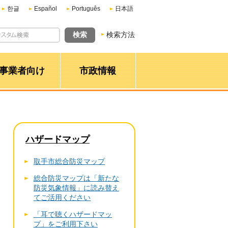
한글
Español
Português
日本語
検索方法
事業者向け
市政情報
ハザードマップ
取手市総合防災マップ
総合防災マップは「新たな
防災気象情報」に読み替え
てご活用ください
「耳で聴くハザードマッ
プ」をご利用下さい