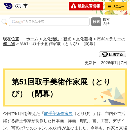
メニュー
緊急災害情報
検索
方法
現在位置
ホーム
>
文化活動・観光
>
文化芸術
>
市ギャラリーの
催し物
> 第51回取手美術作家展（とりび）（閉幕）
更新日：2026年7月7日
第51回取手美術作家展（とり
び）（閉幕）
今回で51回を迎えた「
取手美術作家展
（とりび）」は、市内外で活
躍する郷土作家が制作した日本画、洋画、彫刻、書、工芸、デザイ
ン、写真の7つのジャンルの力作が並びました。今年も、作家と来場