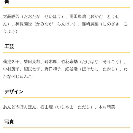
書
大高靜芳（おおたか せいほう）、岡田東扇（おかだ とうせ
ん）、神長蘭径（かみなが らんけい）、篠崎廣葉（しのざき こ
うよう）
工芸
菊池久子、柴田克哉、鈴木厚、竹花宗劫（たけはな そうこう）、
中村茂子、沼尻七子、野口和子、細谷隆（ほそたに たかし）、わ
たなべじゅんこ
デザイン
あんどうぽんぽん、石山理（いしやま ただし）、木村晴美
写真