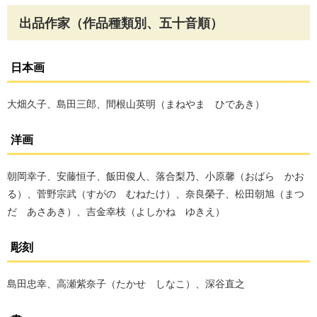
出品作家（作品種類別、五十音順）
日本画
大畑久子、島田三郎、間根山英明（まねやま ひであき）
洋画
朝岡幸子、安藤恒子、飯田俊人、落合梨乃、小原馨（おばら かお
る）、菅野宗武（すがの むねたけ）、奈良榮子、松田朝旭（まつ
だ あさあき）、吉金幸枝（よしかね ゆきえ）
彫刻
島田忠幸、高瀬紫奈子（たかせ しなこ）、深谷直之