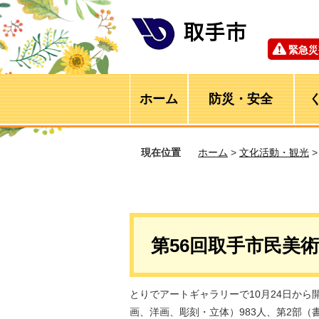
緊急災
ホーム
防災・安全
現在位置
ホーム
>
文化活動・観光
第56回取手市民美
とりでアートギャラリーで10月24日から
画、洋画、彫刻・立体）983人、第2部（書