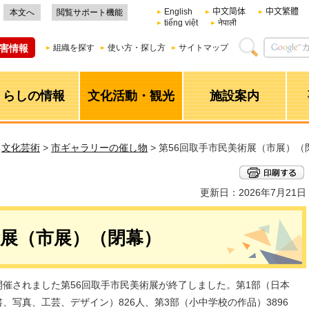
English
中文简体
中文繁體
本文へ
閲覧サポート機能
tiếng việt
नेपाली
害情報
組織を探す
使い方・探し方
サイトマップ
くらしの情報
文化活動・観光
施設案内
>
文化芸術
>
市ギャラリーの催し物
> 第56回取手市民美術展（市展）（
更新日：2026年7月21日
術展（市展）（閉幕）
開催されました第56回取手市民美術展が終了しました。第1部（日本
、写真、工芸、デザイン）826人、第3部（小中学校の作品）3896