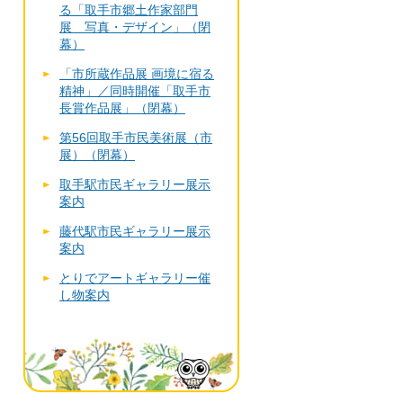
る「取手市郷土作家部門
展 写真・デザイン」（閉
幕）
「市所蔵作品展 画境に宿る
精神」／同時開催「取手市
長賞作品展」（閉幕）
第56回取手市民美術展（市
展）（閉幕）
取手駅市民ギャラリー展示
案内
藤代駅市民ギャラリー展示
案内
とりでアートギャラリー催
し物案内