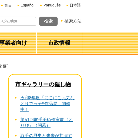
한글
Español
Português
日本語
検索方法
事業者向け
市政情報
閉幕）
市ギャラリーの催し物
令和8年度「にこにこ元気な
とりでっ子!!作品展」開催
中！
第51回取手美術作家展（と
りび）（閉幕）
取手の歴史と未来が共演す