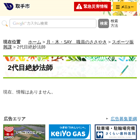
メニュー
緊急災害情報
検索
方法
現在位置
ホーム
>
月・木・SAY 職員のささやき
>
スポーツ振
興課
> 2代目絶妙法師
2代目絶妙法師
現在、情報はありません。
広告エリア
広告募集要綱