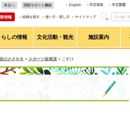
English
中文简体
中文繁體
本文へ
閲覧サポート機能
害情報
組織を探す
使い方・探し方
サイトマップ
くらしの情報
文化活動・観光
施設案内
職員のささやき
>
スポーツ振興課
> ごすけ