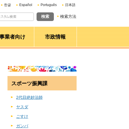
한글
Español
Português
日本語
検索方法
事業者向け
市政情報
スポーツ振興課
2代目絶妙法師
ヤスダ
ごすけ
ガンバ