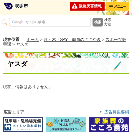
メニュー
緊急災害情報
検索
方法
現在位置
ホーム
>
月・木・SAY 職員のささやき
>
スポーツ振
興課
> ヤスダ
ヤスダ
現在、情報はありません。
広告エリア
広告募集要綱