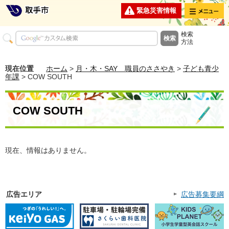
メニュー
緊急災害情報
検索
方法
現在位置
ホーム
>
月・木・SAY 職員のささやき
>
子ども青少
年課
> COW SOUTH
COW SOUTH
現在、情報はありません。
広告エリア
広告募集要綱