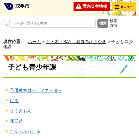
メニュー
緊急災害情報
検索
方法
現在位置
ホーム
>
月・木・SAY 職員のささやき
> 子ども青少
年課
子ども青少年課
子供教室コーディネーター
ぱる
さくえもん
和三盆
たくふらっしゅ