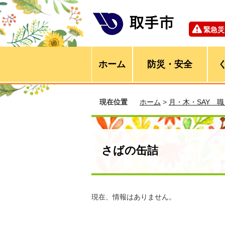
緊急災
ホーム
防災・安全
現在位置
ホーム
>
月・木・SAY 
さばの缶詰
現在、情報はありません。