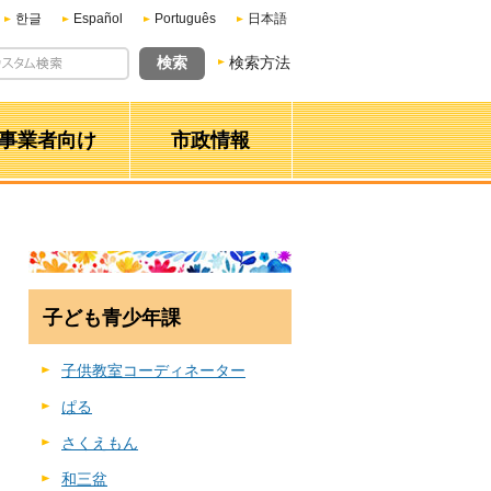
한글
Español
Português
日本語
検索方法
事業者向け
市政情報
子ども青少年課
子供教室コーディネーター
ぱる
さくえもん
和三盆