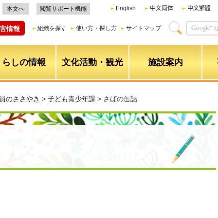
English
中文简体
中文繁體
本文へ
閲覧サポート機能
害情報
組織を探す
使い方・探し方
サイトマップ
くらしの情報
文化活動・観光
施設案内
職員のささやき
>
子ども青少年課
> さばの缶詰