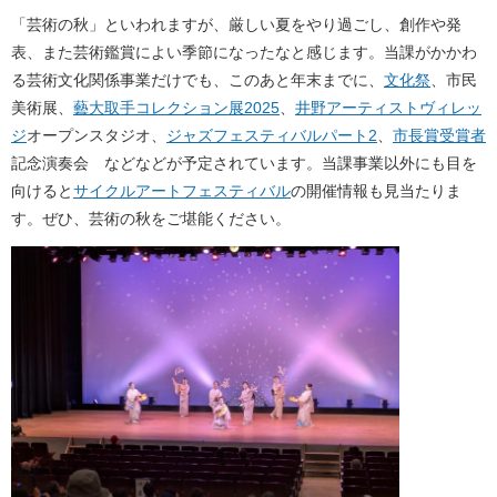
「芸術の秋」といわれますが、厳しい夏をやり過ごし、創作や発
表、また芸術鑑賞によい季節になったなと感じます。当課がかかわ
る芸術文化関係事業だけでも、このあと年末までに、
文化祭
、市民
美術展、
藝大取手コレクション展2025
、
井野アーティストヴィレッ
ジ
オープンスタジオ、
ジャズフェスティバルパート2
、
市長賞受賞者
記念演奏会 などなどが予定されています。当課事業以外にも目を
向けると
サイクルアートフェスティバル
の開催情報も見当たりま
す。ぜひ、芸術の秋をご堪能ください。