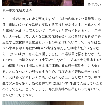
昨年度の
取手市文化祭の様子
さて、芸術とは少し趣を変えますが、当課の名称は文化芸術課であ
り、市民の文化的な活動も支援する気持ちがあります。文化という
と範囲があまりに広大なので「気持ち」と言っておきます。「気持
ち」の一例として、大きな芸術文化発表会などに参加する青少年を
支援する文化振興奨励金というものを交付していまして、今年は全
国小学生倉敷王将戦に4度目の出場を果たした中村清之介（なかむ
ら・せいのすけ）さんを支援しました。出場結果は振るわなかった
ものの、この清之介さんは小学5年生ながら、プロ棋士を養成するた
めの機関「公益社団法人日本将棋連盟の新進棋士奨励会」に入会す
ることになったとの報告をするため、市庁舎まで表敬に来られまし
た。お話をお聞きしたところ、奨励会入会はかなり狭き門で、中学
生での入会が多く、あの藤井聡太七冠は小学4年生で入会していたと
のことでした。どうでしょう。将棋界期待の新星といってもいいん
じゃないでしょうか。