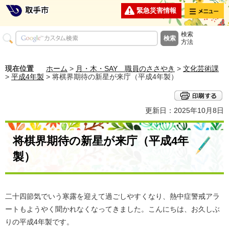
メニュー
緊急災害情報
検索
方法
現在位置
ホーム
>
月・木・SAY 職員のささやき
>
文化芸術課
>
平成4年製
> 将棋界期待の新星が来庁（平成4年製）
更新日：2025年10月8日
将棋界期待の新星が来庁（平成4年
製）
二十四節気でいう寒露を迎えて過ごしやすくなり、熱中症警戒アラ
ートもようやく聞かれなくなってきました。こんにちは、お久しぶ
りの平成4年製です。