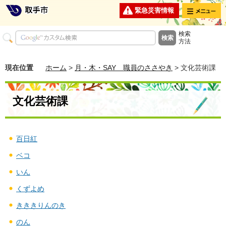
メニュー
緊急災害情報
検索
方法
現在位置
ホーム
>
月・木・SAY 職員のささやき
> 文化芸術課
文化芸術課
百日紅
ベコ
いん
くずよめ
きききりんのき
のん