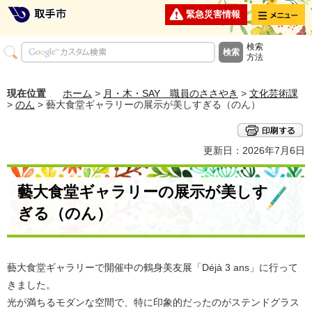
メニュー
緊急災害情報
検索
方法
現在位置
ホーム
>
月・木・SAY 職員のささやき
>
文化芸術課
>
のん
> 藝大食堂ギャラリーの展示が美しすぎる（のん）
更新日：2026年7月6日
藝大食堂ギャラリーの展示が美しす
ぎる（のん）
​藝大食堂ギャラリーで開催中の鶴身美友展「Déjà 3 ans」に行って
きました。
​光が満ちるモダンな空間で、特に印象的だったのがステンドグラス