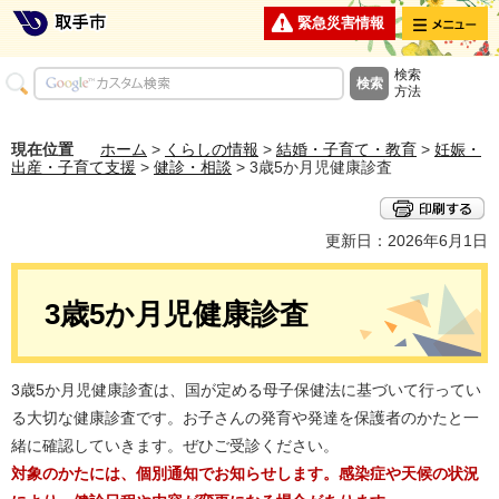
メニュー
緊急災害情報
検索
方法
現在位置
ホーム
>
くらしの情報
>
結婚・子育て・教育
>
妊娠・
出産・子育て支援
>
健診・相談
> 3歳5か月児健康診査
更新日：2026年6月1日
3歳5か月児健康診査
3歳5か月児健康診査は、国が定める母子保健法に基づいて行ってい
る大切な健康診査です。お子さんの発育や発達を保護者のかたと一
緒に確認していきます。ぜひご受診ください。
対象のかたには、個別通知でお知らせします。感染症や天候の状況