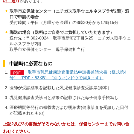
の二通り
があります。
取手市立保健センター（ニチガス取手ウェルネスプラザ2階）窓
口で申請の場合
受付時間：平日（月曜から金曜）の8時30分から17時15分
郵送の場合（送料はご自身でご負担していただきます
）
送付先：〒302-0024 取手市新町2丁目5-25 ニチガス取手ウェ
ルネスプラザ2階
取手市立保健センター 母子保健担当行
申請時に必要なもの
取手市乳児健康診査償還払申請書兼請求書（様式第4
号）（PDF：83KB）（別ウィンドウで開きます）
医師が受診結果を記載した乳児健康診査受診票(原本）
乳児健康診査受診日と結果の記載された母子健康手帳写し
医療機関等発行の領収書および明細書(健康診査を受診した日付
が記載されたもの)
上記2及び3の書類がそろわないかたは、保健センターまでお問い合
わせください。